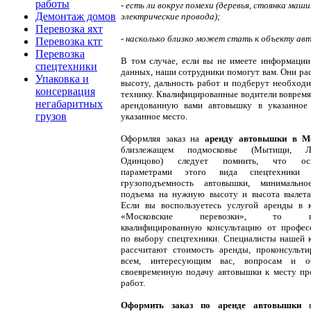
работы
- есть ли вокруг помехи (деревья, стоянка маши
Демонтаж домов
электрические провода);
Перевозка яхт
- насколько близко может стать к объекту ав
Перевозка ктг
Перевозка
В том случае, если вы не имеете информации
спецтехники
данных, наши сотрудники помогут вам. Они ра
Упаковка и
высоту, дальность работ и подберут необход
консервация
технику. Квалифицированные водители вовремя
негабаритных
арендованную вами автовышку в указанное
грузов
указанное место.
Оформляя заказ на
аренду автовышки в М
близлежащем подмосковье (Мытищи, Л
Одинцово) следует помнить, что ос
параметрами этого вида спецтехники я
грузоподъемность автовышки, минимально
подъема на нужную высоту и высота вылета
Если вы воспользуетесь услугой аренды в 
«Московские перевозки», то по
квалифицированную консультацию от профес
по выбору спецтехники. Специалисты нашей 
рассчитают стоимость аренды, проконсульт
всем, интересующим вас, вопросам и об
своевременную подачу автовышки к месту пр
работ.
Оформить заказ по аренде автовышки
в