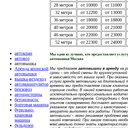
28 метров
от 10000
от 11000
32 метра
от 12200
от 13000
36 метров
от 18000
от 18800
40 метров
от 20000
от 21000
46 метров
от 22000
от 23000
52 метра
от 22300
от 24000
автокран
Мы одни из лучших, кто предоставляет услугу
автовоз
автовышки Москва
автовышка
Аренда японской
Мы предлагаем
автовышки в аренду
на р
сроки – от одной смены до круглосуточно
автовышки
в зависимости от ваших нужд. При оказан
вышка-вездеход
услуги аренда автовышки на длительный п
автоманипулятор
времени мы предоставляем своим клиента
бензовоз
хорошие скидки. В нашей компании работ
автоцистерны
исключительно профессиональные водите
машинисты автокранов. Сотрудники с бо
бетононасос
опытом своевременно доставят автокран
бортовая машина
указанное при заказе место и качественно 
бурильно-
аккуратно выполнят все работы. Поэтому
крановая
автовышки – легко решаемая проблема вм
машина
нашей компанией. При заказе техники необ
максимально точно знать характеристики
бульдозер