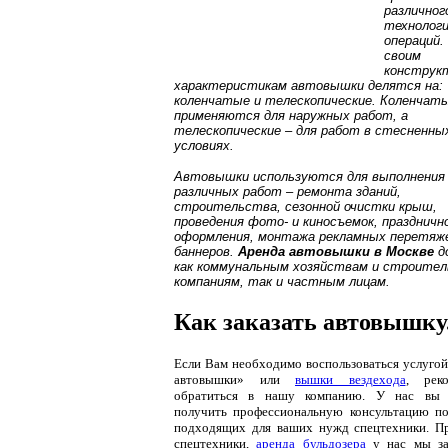
различног
технологи
операций.
своим
конструк
характеристикам автовышки делятся на:
коленчатые и телескопические. Коленчаты
применяются для наружных работ, а
телескопические – для работ в стесненны
условиях.
Автовышки
используются для выполнения
различных работ – ремонта зданий,
строительства, сезонной очистки крыш,
проведения фото- и киносъемок, праздничн
оформления, монтажа рекламных перетяже
баннеров.
Аренда автовышки в Москве
д
как коммунальным хозяйствам и строите
компаниям, так и частным лицам.
Как заказать автовышку
Если
Вам необходимо воспользоваться услугой
автовышки» или
вышки вездехода
, рек
обратиться в нашу компанию. У нас вы 
получить профессиональную консультацию п
подходящих для ваших нужд спецтехники. Пр
спецтехники,
аренда бульдозера
у нас мы за