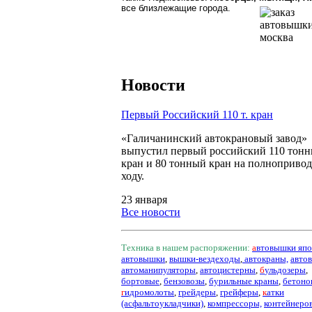
все близлежащие города.
Новости
Первый Российский 110 т. кран
«Галичанинский автокрановый завод»
выпустил первый российский 110 тон
кран и 80 тонный кран на полноприво
ходу.
23 января
Все новости
Техника в нашем распоряжении:
а
втовышки
япо
автовышки
,
вышки-вездеходы
,
автокраны,
авто
автоманипуляторы
,
автоцистерны
,
б
ульдозеры
,
бортовые
,
бензовозы
,
бурильные краны
,
бетоно
г
идромолоты
,
грейдеры
,
грейферы
,
к
атки
(асфальтоукладчики)
,
компрессоры,
контейнеро