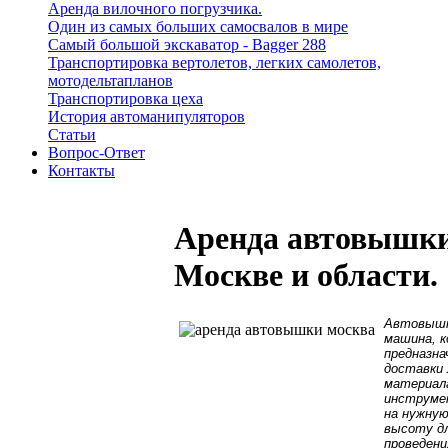
Аренда вилочного погрузчика.
Один из самых больших самосвалов в мире
Самый большой экскаватор - Bagger 288
Транспортировка вертолетов, легких самолетов,
мотодельтапланов
Транспортировка цеха
История автоманипуляторов
Статьи
Вопрос-Ответ
Контакты
Аренда автовышки
Москве и области.
Автовыш
машина, 
предназна
доставки 
материал
инструме
на нужну
высоту д
проведени