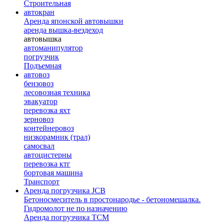
Строительная
автокран
Аренда японской автовышки
аренда вышка-вездеход
автовышка
автоманипулятор
погрузчик
Подъемная
автовоз
бензовоз
лесовозная техника
эвакуатор
перевозка яхт
зерновоз
контейнеровоз
низкорамник (трал)
самосвал
автоцистерны
перевозка ктг
бортовая машина
Транспорт
Аренда погрузчика JCB
Бетоносмеситель в простонародье - бетономешалка.
Гидромолот не по назначению
Аренда погрузчика TCM