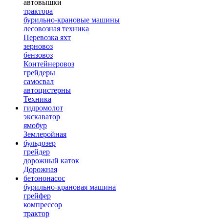
автовышки
трактора
бурильно-крановые машины
лесовозная техника
Перевозка яхт
зерновоз
бензовоз
Контейнеровоз
грейдеры
самосвал
автоцистерны
Техника
гидромолот
экскаватор
ямобур
Землеройная
бульдозер
грейдер
дорожный каток
Дорожная
бетононасос
бурильно-крановая машина
грейфер
компрессор
трактор