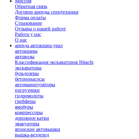
Миссия
Обратная связь
Договор аренды спецтехники
Форма оплаты
Страхование
Отзывы о нашей работе
Работа у нас
О нас
аренда автокрана урал
автокраны
автовозы
Классификация экскаваторов Hitachi
экскаваторы
бульдозеры
бетононасосы
автоманипуляторы
погрузчики
гидромолоты
грейферы
ямобуры
компрессоры
дорожное катки
эвакуаторы
японские автовышки
вышка-вездеход