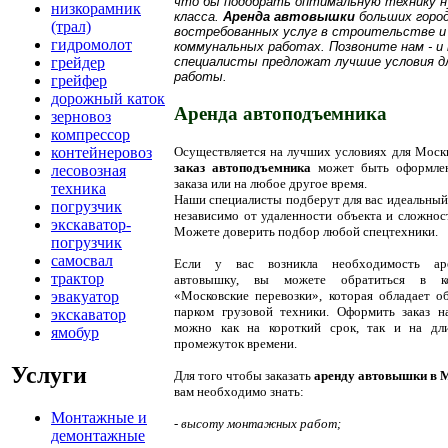
что бы подобрать оптимальную технику н
низкорамник
класса.
Аренда автовышки
больших горо
(трал)
востребованных услуг в строительстве и
гидромолот
коммунальных работах. Позвоните нам - и
грейдер
специалисты предложат лучшие условия д
работы.
грейфер
дорожный каток
Аренда автоподъемника
зерновоз
компрессор
контейнеровоз
Осуществляется на лучших условиях для Моск
заказ автоподъемника
может быть оформлен
лесовозная
заказа или на любое другое время.
техника
Наши специалисты подберут для вас идеальный
погрузчик
независимо от удаленности объекта и сложнос
экскаватор-
Можете доверить подбор любой спецтехники.
погрузчик
самосвал
Если у вас возникла необходимость аре
трактор
автовышку, вы можете обратиться в к
эвакуатор
«Московские перевозки», которая обладает 
парком грузовой техники. Оформить заказ н
экскаватор
можно как на короткий срок, так и на дл
ямобур
промежуток времени.
Услуги
Для того чтобы заказать
аренду автовышки в 
вам необходимо знать:
Монтажные и
-
высоту монтажных работ;
демонтажные