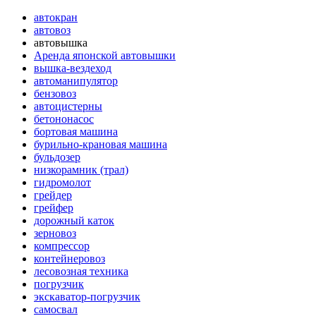
автокран
автовоз
автовышка
Аренда японской автовышки
вышка-вездеход
автоманипулятор
бензовоз
автоцистерны
бетононасос
бортовая машина
бурильно-крановая машина
бульдозер
низкорамник (трал)
гидромолот
грейдер
грейфер
дорожный каток
зерновоз
компрессор
контейнеровоз
лесовозная техника
погрузчик
экскаватор-погрузчик
самосвал