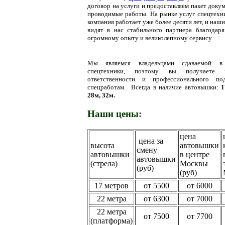
договор на услуги и предоставляем пакет доку
проводимые работы. На рынке услуг спецтехн
компания работает уже более десяти лет, и наш
видят в нас стабильного партнера благодар
огромному опыту и великолепному сервису.
Мы являемся владельцами сдаваемой в
спецтехники, поэтому вы получаете г
ответственности и профессионального по
спецработам.
Всегда в наличие автовышки:
1
28м, 32м.
Наши цены:
цена
цена за
высота
автовышки
смену
автовышки
в центре
автовышки
(стрела)
Москвы
(руб)
(руб)
17 метров
от 5500
от 6000
22 метра
от 6300
от 7000
22 метра
от 7500
от 7700
(платформа)