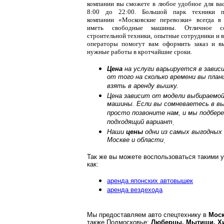
компании вы сможете в любое удобное для вас
8:00 до 22:00. Большой парк техники по
компании «Московские перевозки» всегда в
иметь свободные машины. Отличное со
строительной техники, опытные сотрудники и 
операторы помогут вам оформить заказ и в
нужные работы в кротчайшие сроки.
Цена
на услуги варьируется в завис
от того на сколько времени вы пла
взять в аренду вышку.
Цена зависит от модели выбираемой
машины. Если вы сомневаетесь в вы
просто позвоните нам, и мы подбер
подходящий вариант
.
Наши
цены
одни из самых выгодных 
Москве и области
.
Так же вы можете воспользоваться такими 
как:
аренда японских автовышек
аренда вездехода
Мы предоставляем авто спецтехнику в
Моск
также Подмосковье:
Люберцы, Мытищи, Х