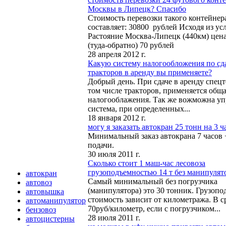
Москвы в Липецк? Спасибо
Стоимость перевозки такого контейнер
составляет: 30800 рублей Исходя из ус
Растояние Москва-Липецк (440км) цена 
(туда-обратно) 70 рублей
28 апреля 2012 г.
Какую систему налогообложения по сд
тракторов в аренду вы применяете?
Добрый день. При сдаче в аренду спецт
том числе тракторов, применяется обща
налогооблажения. Так же вожможна у
система, при определенных...
18 января 2012 г.
могу я заказать автокран 25 тонн на 3 ч
Минимальный заказ автокрана 7 часов +
подачи.
30 июля 2011 г.
Сколько стоит 1 маш-час лесовоза
грузоподъемностью 14 т без манипулят
автокран
Самый минимальный без погрузчика
автовоз
(манипулятора) это 30 тонник. Грузопо
автовышка
стоимость зависит от километража. В 
автоманипулятор
70руб/километр, если с погрузчиком...
бензовоз
28 июля 2011 г.
автоцистерны