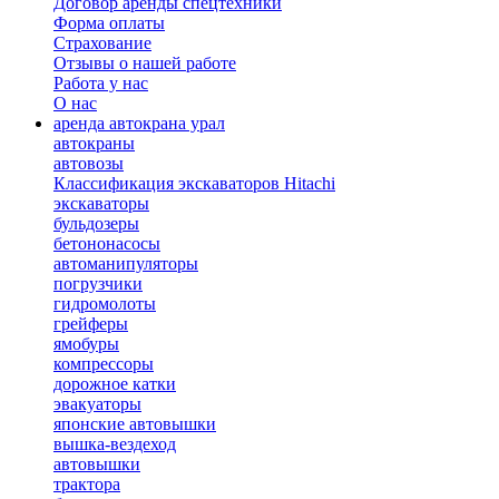
Договор аренды спецтехники
Форма оплаты
Страхование
Отзывы о нашей работе
Работа у нас
О нас
аренда автокрана урал
автокраны
автовозы
Классификация экскаваторов Hitachi
экскаваторы
бульдозеры
бетононасосы
автоманипуляторы
погрузчики
гидромолоты
грейферы
ямобуры
компрессоры
дорожное катки
эвакуаторы
японские автовышки
вышка-вездеход
автовышки
трактора