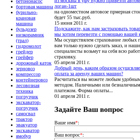
из москвы в уфу нужно привезти автом
бетононасос
логан-1шт
бортовая машина
на одноместном автовозе прмерная сто
бурильно-
будет 55 тыс.руб.
крановая
15 июня 2011 г.
машина
Подскажите, как нам застраховать това
бульдозер
мы хотим перевезти с помощью вашей
низкорамник
Мы осуществялем страхование любых гр
(трал)
вам только нужно сделать заказ, и наши
гидромолот
специалисты возьмут на себя всю рабо
грейдер
страховку.
грейфер
05 апреля 2011 г.
дорожный каток
Добрый день, каким образом осущсвляе
зерновоз
оплата за аренду ваших машин?
компрессор
Расчитаться вы можете любым удобным
контейнеровоз
методом. Наличными или безналичны
лесовозная
платежом. Форма оплаты...
техника
01 апреля 2011 г.
погрузчик
экскаватор-
Задайте Ваш вопрос
погрузчик
самосвал
трактор
Ваше имя
*
:
эвакуатор
экскаватор
Ваш вопрос
*
:
ямобур