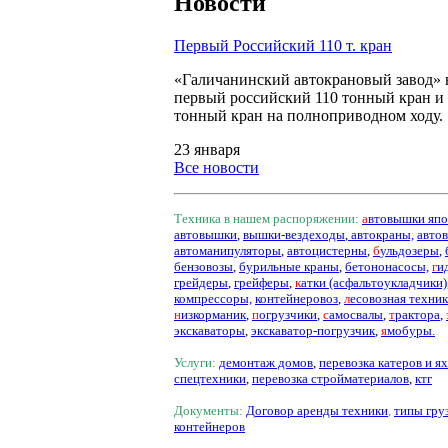
Новости
Первый Российский 110 т. кран
«Галичанинский автокрановый завод»
первый российский 110 тонный кран и
тонный кран на полноприводном ходу.
23 января
Все новости
Техника в нашем распоряжении:
а
втовышки
япо
автовышки
,
вышки-вездеходы
,
автокраны,
авто
автоманипуляторы
,
автоцистерны
,
б
ульдозеры
,
бензовозы
,
бурильные краны
,
бетононасосы,
г
и
грейдеры
,
грейферы
,
к
атки (асфальтоукладчики)
компрессоры,
контейнеровоз
,
л
есовозная техник
н
изкорманик
,
п
огрузчики
,
с
амосвалы
,
т
рактора
,
экскаваторы
,
экскаватор-погрузчик
,
я
мобуры.
Услуги:
д
емонтаж домов
,
перевозка катеров и ях
спецтехники
,
перевозка стройматериалов
,
ктг
Документы:
Д
оговор аренды техники
,
типы гру
контейнеров