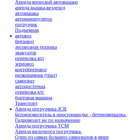
Аренда японской автовышки
аренда вышка-вездеход
автовышка
автоманипулятор
погрузчик
Подъемная
автовоз
бензовоз
лесовозная техника
эвакуатор
перевозка яхт
зерновоз
контейнеровоз
низкорамник (трал)
самосвал
автоцистерны
перевозка ктг
бортовая машина
Транспорт
Аренда погрузчика JCB
Бетоносмеситель в простонародье - бетономешалка.
Гидромолот не по назначению
Аренда погрузчика TCM
Аренда вилочного погрузчика.
Один из самых больших самосвалов в мире