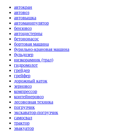
автокран
автовоз
автовышка
автоманипулятор
бензовоз
автоцистерны
бетононасос
бортовая машина
бурильно-крановая машина
бульдозер
низкорамник (трал)
гидромолот
грейдер
грейфер
дорожный каток
зерновоз
компрессор
контейнеровоз
лесовозная техника
погрузчик
экскаватор-погрузчик
самосвал
трактор
эвакуатор