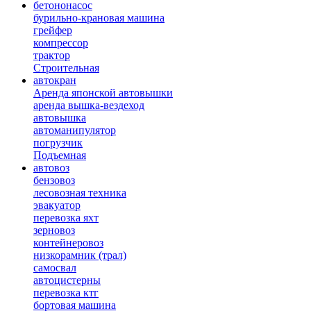
бетононасос
бурильно-крановая машина
грейфер
компрессор
трактор
Строительная
автокран
Аренда японской автовышки
аренда вышка-вездеход
автовышка
автоманипулятор
погрузчик
Подъемная
автовоз
бензовоз
лесовозная техника
эвакуатор
перевозка яхт
зерновоз
контейнеровоз
низкорамник (трал)
самосвал
автоцистерны
перевозка ктг
бортовая машина