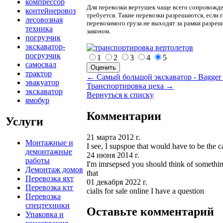
компрессор
Для перевозки вертушек чаще всего сопровожде
контейнеровоз
требуется. Такие перевозки разрешаются, если 
лесовозная
перевозимого груза не выходят за рамки разре
техника
законом.
погрузчик
экскаватор-
погрузчик
1
2
3
4
5
самосвал
трактор
← Самый большой экскаватор - Bagger
эвакуатор
Транспортировка цеха →
экскаватор
Вернуться к списку
ямобур
Комментарии
Услуги
21 марта 2012 г.
Монтажные и
I see, I supspoe that would have to be the c
демонтажные
24 июня 2014 г.
работы
I'm imrsepsed you should think of somethin
Демонтаж домов
that
Перевозка яхт
01 декабря 2022 г.
Перевозка ктг
cialis for sale online I have a question
Перевозка
спецтехники
Оставьте комментарий
Упаковка и