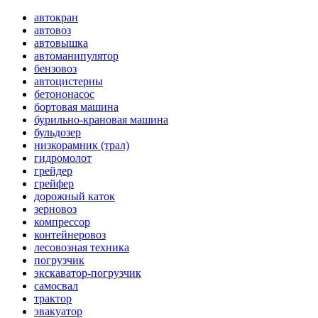
автокран
автовоз
автовышка
автоманипулятор
бензовоз
автоцистерны
бетононасос
бортовая машина
бурильно-крановая машина
бульдозер
низкорамник (трал)
гидромолот
грейдер
грейфер
дорожный каток
зерновоз
компрессор
контейнеровоз
лесовозная техника
погрузчик
экскаватор-погрузчик
самосвал
трактор
эвакуатор