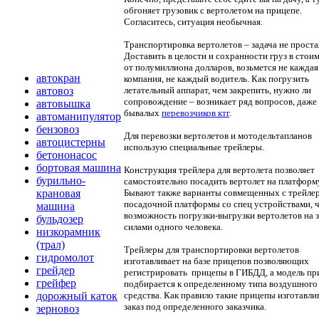
обгоняет грузовик с вертолетом на прицепе.
Согласитесь, ситуация необычная.
Транспортировка вертолетов – задача не проста
Доставить в целости и сохранности груз в стои
от полумиллиона долларов, возьмется не каждая
автокран
компания, не каждый водитель. Как погрузить
летательный аппарат, чем закрепить, нужно ли
автовоз
сопровождение – возникает ряд вопросов, даже
автовышка
бывалых
перевозчиков ктг
.
автоманипулятор
бензовоз
Для перевозки вертолетов и мотодельтапланов
автоцистерны
использую специальные трейлеры.
бетононасос
бортовая машина
Конструкция трейлера для вертолета позволяет
бурильно-
самостоятельно посадить вертолет на платформ
Бывают также варианты совмещенных с трейле
крановая
посадочной платформы со спец устройствами, ч
машина
возможность погрузки-выгрузки вертолетов на 
бульдозер
силами одного человека.
низкорамник
(трал)
Трейлеры для транспортировки вертолетов
гидромолот
изготавливает на базе прицепов позволяющих
грейдер
регистрировать прицепы в ГИБДД, а модель пр
грейфер
подбирается к определенному типа воздушного
средства. Как правило такие прицепы изготавли
дорожный каток
заказ под определенного заказчика.
зерновоз