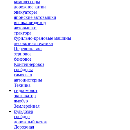
компрессоры
дорожное катки
эвакуаторы
японские автовышки
вышка-вездеход
автовышки
трактора
бурильно-крановые машины
лесовозная техника
Перевозка яхт
зерновоз
бензовоз
Контейнеровоз
грейдеры
самосвал
автоцистерны
Техника
гидромолот
экскаватор
ямобур
Землеройная
бульдозер
грейдер
дорожный каток
Дорожная