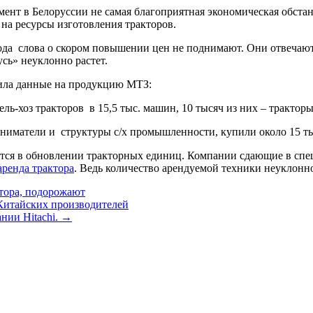
омент в Белоруссии не самая благоприятная экономическая обста
 на ресурсы изготовления тракторов.
ода слова о скором повышении цен не поднимают. Они отвечают, 
усь» неуклонно растет.
ила данные на продукцию МТЗ:
сель-хоз тракторов в 15,5 тыс. машин, 10 тысяч из них – тракто
ниматели и структуры с/х промышленности, купили около 15 ты
ся в обновлении тракторных единиц. Компании сдающие в спецт
аренда трактора
. Ведь количество арендуемой техники неуклонно
Китайских производителей
нии Hitachi. →