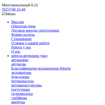
Многоканальный 8-22
(925)
740-33-44
Меню
Миссия
Обратная связь
Договор аренды спецтехники
Форма оплаты
Страхование
Отзывы о нашей работе
Работа у нас
О нас
аренда автокрана урал
автокраны
автовозы
Классификация экскаваторов Hitachi
экскаваторы
бульдозеры
бетононасосы
автоманипуляторы
погрузчики
гидромолоты
грейферы
ямобуры