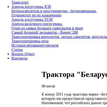
Транспорт
Аренда погрузчика JCB
Бетоносмеситель в простонародье - бетономешалка.
Гидромолот не по назначению
Аренда погрузчика TCM
Аренда вилочного погрузчика.
Один из самых больших самосвалов в мире
Самый большой экскаватор - Bagger 288
Транспортировка вертолетов, легких самолетов, мотодел
Транспортировка цеха
История автоманипуляторов
Статьи
Вопрос-Ответ
Контакты
Трактора "Белару
08 июля
К концу 2011 года тракторы марки «Б
которую им предоставили представител
Напоминаем, что российских рынок тра