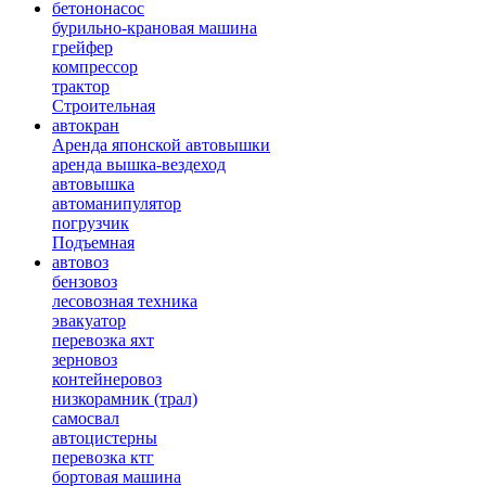
бетононасос
бурильно-крановая машина
грейфер
компрессор
трактор
Строительная
автокран
Аренда японской автовышки
аренда вышка-вездеход
автовышка
автоманипулятор
погрузчик
Подъемная
автовоз
бензовоз
лесовозная техника
эвакуатор
перевозка яхт
зерновоз
контейнеровоз
низкорамник (трал)
самосвал
автоцистерны
перевозка ктг
бортовая машина