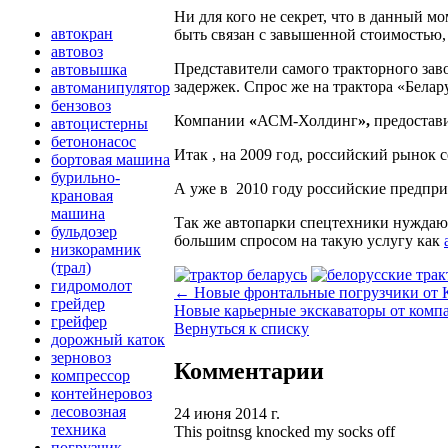
Ни для кого не секрет, что в данный м
автокран
быть связан с завышенной стоимостью,
автовоз
Представители самого тракторного зав
автовышка
задержек. Спрос же на трактора «Белар
автоманипулятор
бензовоз
Компании
«
АСМ-Холдинг
»
,
предостав
автоцистерны
бетононасос
Итак , на 2009 год, российский рынок 
бортовая машина
бурильно-
А уже в 2010 году российские предпри
крановая
машина
Так же автопарки спецтехники нуждают
бульдозер
большим спросом на такую услугу как
низкорамник
(трал)
гидромолот
← Новые фронтальные погрузчики от 
грейдер
Новые карьерные экскаваторы от компа
грейфер
Вернуться к списку
дорожный каток
зерновоз
Комментарии
компрессор
контейнеровоз
лесовозная
24 июня 2014 г.
техника
This poitnsg knocked my socks off
погрузчик