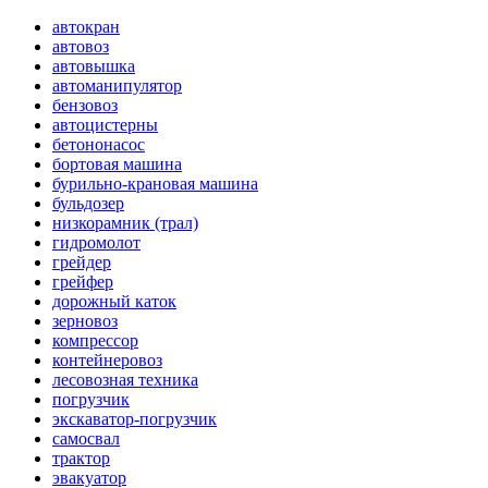
автокран
автовоз
автовышка
автоманипулятор
бензовоз
автоцистерны
бетононасос
бортовая машина
бурильно-крановая машина
бульдозер
низкорамник (трал)
гидромолот
грейдер
грейфер
дорожный каток
зерновоз
компрессор
контейнеровоз
лесовозная техника
погрузчик
экскаватор-погрузчик
самосвал
трактор
эвакуатор