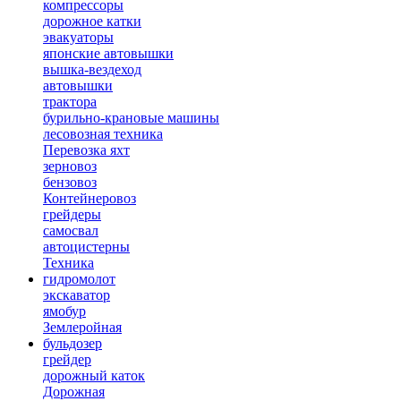
компрессоры
дорожное катки
эвакуаторы
японские автовышки
вышка-вездеход
автовышки
трактора
бурильно-крановые машины
лесовозная техника
Перевозка яхт
зерновоз
бензовоз
Контейнеровоз
грейдеры
самосвал
автоцистерны
Техника
гидромолот
экскаватор
ямобур
Землеройная
бульдозер
грейдер
дорожный каток
Дорожная