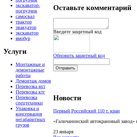
экскаватор-
Оставьте комментарий
погрузчик
самосвал
трактор
эвакуатор
Введите защитный код
экскаватор
ямобур
Услуги
Обновить защитный код
Монтажные и
демонтажные
работы
Демонтаж домов
Перевозка яхт
Перевозка ктг
Новости
Перевозка
спецтехники
Упаковка и
Первый Российский 110 т. кран
консервация
негабаритных
«Галичанинский автокрановый завод» 
грузов
23 января